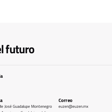
l futuro
ia
ra
Correo
alle José Guadalupe Montenegro
euzen@euzen.mx