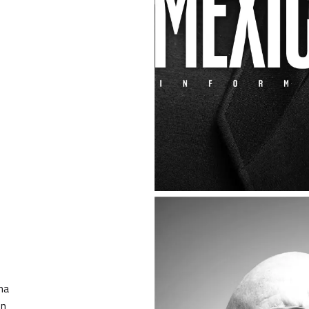
ha
ón