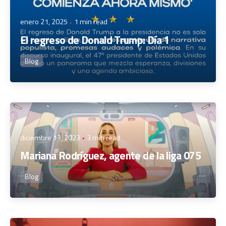
enero 21, 2025
1 min read
El regreso de Donald Trump: Día 1
Blog
Posted by
admin
diciembre 13, 2023
3 min read
Mariana Rodríguez, agente de la liga 075
Blog